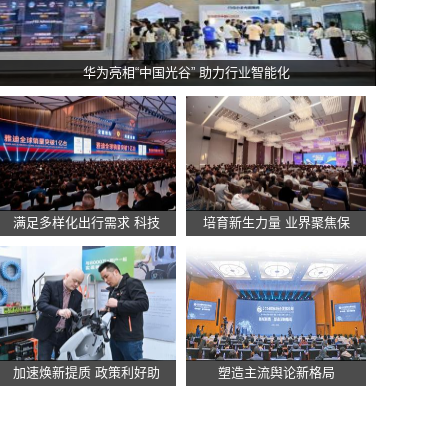
华为亮相“中国光谷” 助力行业智能化
满足多样化出行需求 科技
培育新生力量 业界聚焦保
加速焕新提质 政策利好助
塑造主流舆论新格局