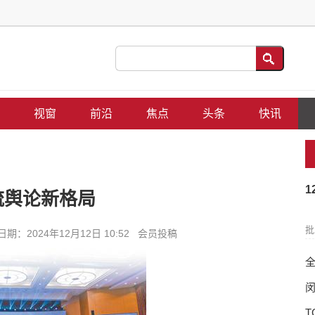
视窗
前沿
焦点
头条
快讯
1
流舆论新格局
批
：2024年12月12日 10:52 会员投稿
闵
T